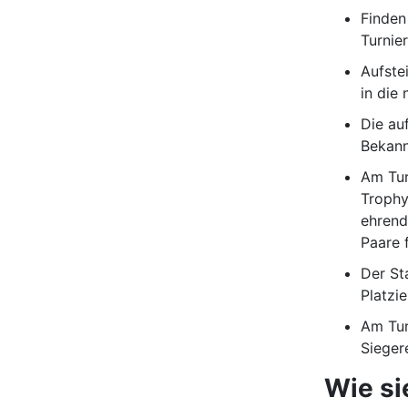
Finden 
Turnie
Aufste
in die
Die au
Bekann
Am Tur
Trophy
ehrend
Paare f
Der St
Platzi
Am Tur
Sieger
Wie si