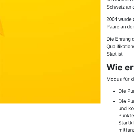
Schweiz an d
2004 wurde d
Paare an den
Die Ehrung d
Qualifikatio
Start ist.
Wie er
Modus für d
Die Pu
Die Pu
und ko
Punkte 
Startk
mittan