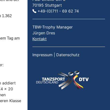
70195 Stuttgart
+49-(0)711 - 69 62 74
n 1.362
TBW-Trophy Manager
Jürgen Dres
esem Tag am
Kontakt
Impressum
|
Datenschutz
r:
n addiert
(4 x 20
enen
eren Klasse