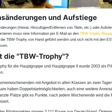
sänderungen und Aufstiege
erungen (Heirat, Hinzufügen/Entfernen von Titeln, etc.) oder Aufsti
rnieren muss eine Information per E-Mail an den
TBW-Trophy Manag
r die TBW-Trophy von Hand geführt werden und sich nicht mit den E
ssen.
t die "TBW-Trophy"?
hy für die Hauptgruppe und Hauptgruppe II wurde 2003 als Pilo
n.
Turnierwochenenden mit Angebot in allen Klassen an zwei Tage
are haben Doppelstartmöglichkeiten, auch eine weitere Anreise
tanzte Plätze gibt es Punkte, nach jedem Wochenende wird die 
siert.
s Pilotprojektes gingen 2.111 Paare aus Deutschland, Österre