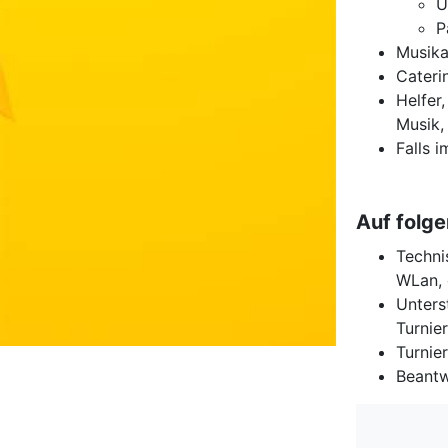
Ü
P
Musika
Cateri
Helfer
Musik,
Falls i
Auf folge
Techni
WLan, 
Unters
Turnie
Turnier
Beantw