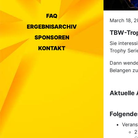
FAQ
March 18, 
ERGEBNISARCHIV
TBW-Trop
SPONSOREN
Sie interess
KONTAKT
Trophy Seri
Dann wenden
Belangen zu
Aktuelle
Folgendes
Verans
2