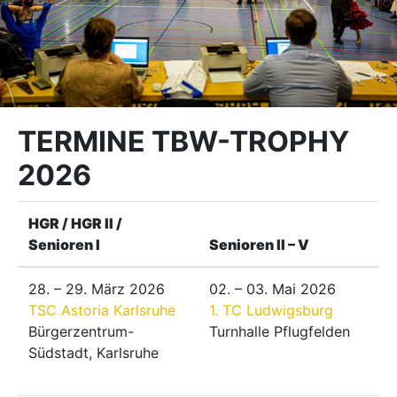
TERMINE TBW-TROPHY
2026
HGR / HGR II /
Senioren I
Senioren II – V
28. – 29. März 2026
02. – 03. Mai 2026
TSC Astoria Karlsruhe
1. TC Ludwigsburg
Bürgerzentrum-
Turnhalle Pflugfelden
Südstadt, Karlsruhe