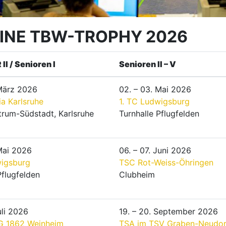
INE TBW-TROPHY 2026
II / Senioren I
Senioren II – V
 März 2026
02. – 03. Mai 2026
a Karlsruhe
1. TC Ludwigsburg
trum-Südstadt, Karlsruhe
Turnhalle Pflugfelden
 Mai 2026
06. – 07. Juni 2026
wigsburg
TSC Rot-Weiss-Öhringen
Pflugfelden
Clubheim
Juli 2026
19. – 20. September 2026
G 1862 Weinheim
TSA im TSV Graben-Neudor