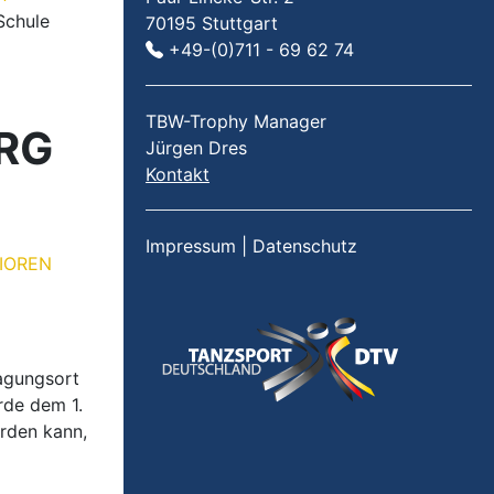
Schule
70195 Stuttgart
+49-(0)711 - 69 62 74
TBW-Trophy Manager
RG
Jürgen Dres
Kontakt
Impressum
|
Datenschutz
IOREN
agungsort
rde dem 1.
erden kann,