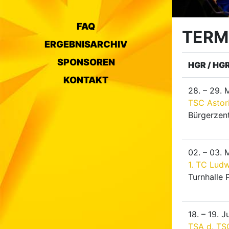
FAQ
TERM
ERGEBNISARCHIV
SPONSOREN
HGR / HGR 
KONTAKT
28. – 29.
TSC Astori
Bürgerzen
02. – 03.
1. TC Lud
Turnhalle 
18. – 19. 
TSA d. TS