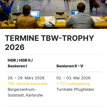
TERMINE TBW-TROPHY
2026
HGR / HGR II /
Senioren I
Senioren II – V
28. – 29. März 2026
02. – 03. Mai 2026
TSC Astoria Karlsruhe
1. TC Ludwigsburg
Bürgerzentrum-
Turnhalle Pflugfelden
Südstadt, Karlsruhe