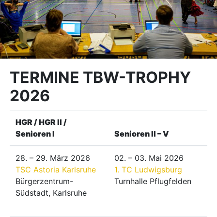
TERMINE TBW-TROPHY
2026
HGR / HGR II /
Senioren I
Senioren II – V
28. – 29. März 2026
02. – 03. Mai 2026
TSC Astoria Karlsruhe
1. TC Ludwigsburg
Bürgerzentrum-
Turnhalle Pflugfelden
Südstadt, Karlsruhe