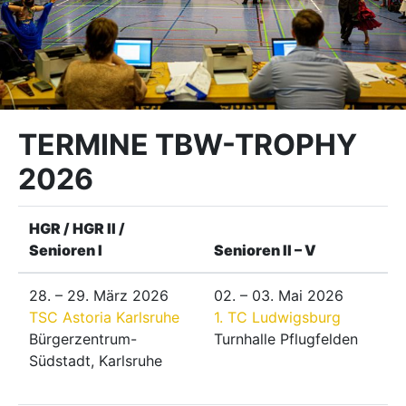
TERMINE TBW-TROPHY
2026
HGR / HGR II /
Senioren I
Senioren II – V
28. – 29. März 2026
02. – 03. Mai 2026
TSC Astoria Karlsruhe
1. TC Ludwigsburg
Bürgerzentrum-
Turnhalle Pflugfelden
Südstadt, Karlsruhe