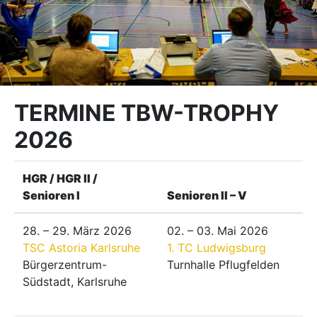
TERMINE TBW-TROPHY
2026
HGR / HGR II /
Senioren I
Senioren II – V
28. – 29. März 2026
02. – 03. Mai 2026
TSC Astoria Karlsruhe
1. TC Ludwigsburg
Bürgerzentrum-
Turnhalle Pflugfelden
Südstadt, Karlsruhe