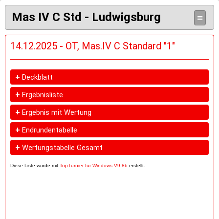
Mas IV C Std - Ludwigsburg
≡
14.12.2025 - OT, Mas.IV C Standard "1"
+
Deckblatt
+
Ergebnisliste
+
Ergebnis mit Wertung
+
Endrundentabelle
+
Wertungstabelle Gesamt
Diese Liste wurde mit
TopTurnier für Windows V9.8b
erstellt.