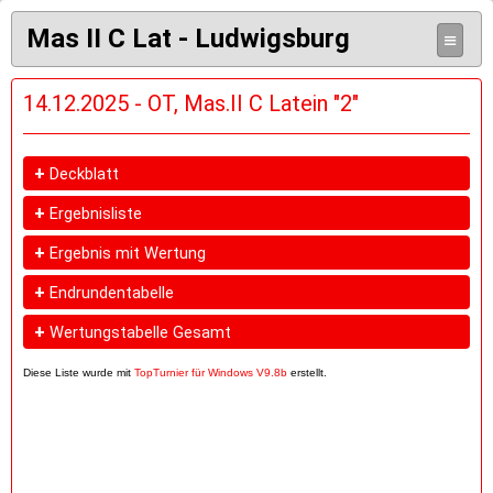
Mas II C Lat - Ludwigsburg
≡
14.12.2025 - OT, Mas.II C Latein "2"
+
Deckblatt
+
Ergebnisliste
+
Ergebnis mit Wertung
+
Endrundentabelle
+
Wertungstabelle Gesamt
Diese Liste wurde mit
TopTurnier für Windows V9.8b
erstellt.