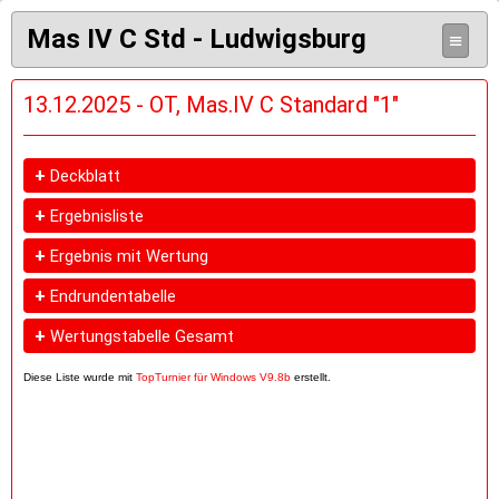
Mas IV C Std - Ludwigsburg
≡
13.12.2025 - OT, Mas.IV C Standard "1"
+
Deckblatt
+
Ergebnisliste
+
Ergebnis mit Wertung
+
Endrundentabelle
+
Wertungstabelle Gesamt
Diese Liste wurde mit
TopTurnier für Windows V9.8b
erstellt.