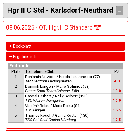
Hgr II C Std - Karlsdorf-Neuthard
≡
08.06.2025 - OT, Hgr.II C Standard "2"
+
Deckblatt
–
Ergebnisliste
Endrunde
Platz
Teilnehmer/Club
PZ
1.
Benjamin Nitzpon / Karola Hauzeneder (77)
TanzZentrum Ludwigshafen
4.0
2.
Dominik Langen / Marie Schmidt (58)
Dance Sport Team Cologne, Köln
10.0
3.
Pascal Gerbert / Nelly Gerbert (123)
TSC Welfen Weingarten
10.0
4.
Vladimir Belau / Maria Belau (84)
TSC Illingen
16.5
5.
Thomas Rösch / Ganna Kovtun (130)
TSC Rot-Gold-Casino Nürnberg
19.5