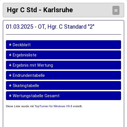
Hgr C Std - Karlsruhe
≡
01.03.2025 - OT, Hgr. C Standard "2"
+
Deckblatt
+
Ergebnisliste
+
Ergebnis mit Wertung
+
Endrundentabelle
+
Skatingtabelle
+
Wertungstabelle Gesamt
Diese Liste wurde mit
TopTurnier für Windows V9.8
erstellt.