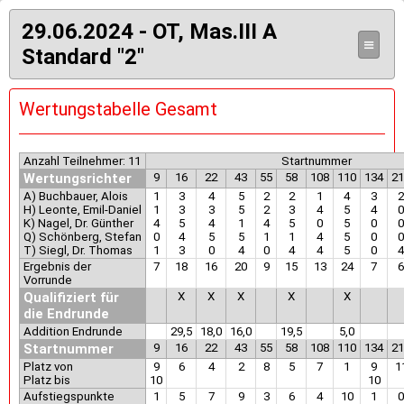
29.06.2024 - OT, Mas.III A
≡
Standard "2"
Wertungstabelle Gesamt
Anzahl Teilnehmer: 11
Startnummer
Wertungsrichter
9
16
22
43
55
58
108
110
134
21
A) Buchbauer, Alois
1
3
4
5
2
2
1
4
3
2
H) Leonte, Emil-Daniel
1
3
3
5
2
3
4
5
4
0
K) Nagel, Dr. Günther
4
5
4
1
4
5
0
5
0
0
Q) Schönberg, Stefan
0
4
5
5
1
1
4
5
0
0
T) Siegl, Dr. Thomas
1
3
0
4
0
4
4
5
0
4
Ergebnis der
7
18
16
20
9
15
13
24
7
6
Vorrunde
Qualifiziert für
X
X
X
X
X
die Endrunde
Addition Endrunde
29,5
18,0
16,0
19,5
5,0
Startnummer
9
16
22
43
55
58
108
110
134
21
Platz von
9
6
4
2
8
5
7
1
9
1
Platz bis
10
10
Aufstiegspunkte
1
5
7
9
3
6
4
10
1
0