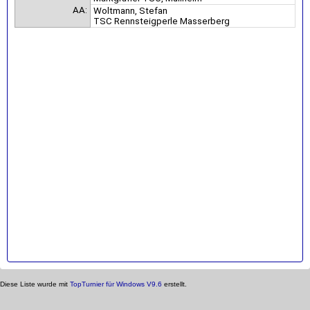
AA:
Woltmann, Stefan
TSC Rennsteigperle Masserberg
Diese Liste wurde mit
TopTurnier für Windows V9.6
erstellt.