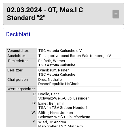
02.03.2024 - OT, Mas.I C
≡
Standard "2"
Deckblatt
Veranstalter:
TSC Astoria Karlsruhe e.V.
Ausrichter:
Tanzsportverband Baden-Württemberg e.V.
Turnierleiter:
Raifarth, Werner
TSC Astoria Karlsruhe
Beisitzer:
Griesbaum, Rainer
TSC Astoria Karlsruhe
Chairperson:
Dres, Nathalie
DanceRepublic Haßloch
Wertungsrichter:
E:
Coelle, Hans
Schwarz-Weiß-Club, Esslingen
G:
Exner, Benjamin
TSA im TSV Graben-Neudorf
W:
Sölter, Hans-Jochen
Schwarz-Weiß-Club Pforzheim
Y:
Wied, Dr. Andrea
Markgräfler TSC, Müllheim